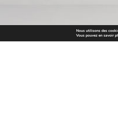
Nous utilisons des cookie
Vous pouvez en savoir pl
Un collectif de fo
Allié Formation vous proposent des
formation sur mesure
.
Nous intervenons pour couvrir vos besoins en 
Nos formations et nos parcours sont construit
employés et à votre encadrement de monter 