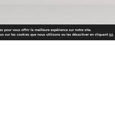
s pour vous offrir la meilleure expérience sur notre site.
us sur les cookies que nous utilisons ou les désactiver en cliquant
ici
.
rmateurs certifiés au service
solutions de
formation professionnelle.
s pour permettre à vos
en compétences.